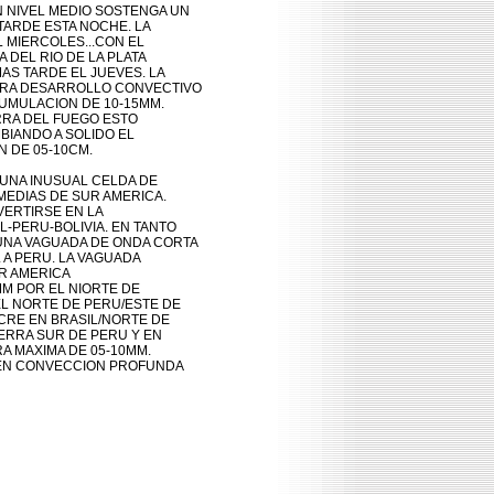
 NIVEL MEDIO SOSTENGA UN

ARDE ESTA NOCHE. LA

MIERCOLES...CON EL

DEL RIO DE LA PLATA

AS TARDE EL JUEVES. LA

ARA DESARROLLO CONVECTIVO

UMULACION DE 10-15MM.

RA DEL FUEGO ESTO

IANDO A SOLIDO EL

DE 05-10CM. 

.UNA INUSUAL CELDA DE

EDIAS DE SUR AMERICA.

ERTIRSE EN LA

-PERU-BOLIVIA. EN TANTO

UNA VAGUADA DE ONDA CORTA

A PERU. LA VAGUADA

 AMERICA

M POR EL NIORTE DE

L NORTE DE PERU/ESTE DE

RE EN BRASIL/NORTE DE

IERRA SUR DE PERU Y EN

A MAXIMA DE 05-10MM.

A EN CONVECCION PROFUNDA
