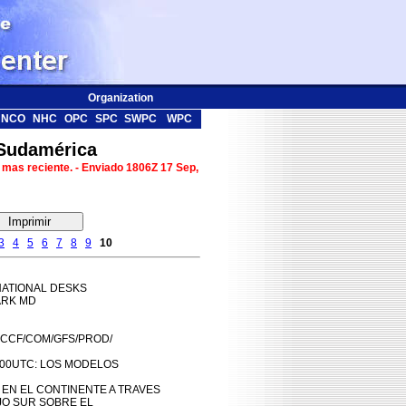
Organization
NCO
NHC
OPC
SPC
SWPC
WPC
 Sudamérica
 mas reciente. - Enviado 1806Z 17 Sep,
3
4
5
6
7
8
9
10
ATIONAL DESKS

RK MD

CCF/COM/GFS/PROD/

00UTC: LOS MODELOS

N EL CONTINENTE A TRAVES

JO SUR SOBRE EL
