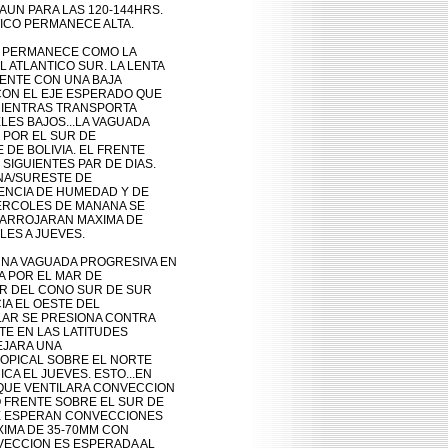
UN PARA LAS 120-144HRS.

CO PERMANECE ALTA.

R PERMANECE COMO LA

ATLANTICO SUR. LA LENTA

MENTE CON UNA BAJA

CON EL EJE ESPERADO QUE

MIENTRAS TRANSPORTA

LES BAJOS...LA VAGUADA

POR EL SUR DE

DE BOLIVIA. EL FRENTE

IGUIENTES PAR DE DIAS.

NA/SURESTE DE

ENCIA DE HUMEDAD Y DE

ERCOLES DE MANANA SE

ARROJARAN MAXIMA DE

S A JUEVES.   

UNA VAGUADA PROGRESIVA EN

 POR EL MAR DE

R DEL CONO SUR DE SUR

A EL OESTE DEL

LAR SE PRESIONA CONTRA

E EN LAS LATITUDES

EJARA UNA

ROPICAL SOBRE EL NORTE

A EL JUEVES. ESTO...EN

QUE VENTILARA CONVECCION

FRENTE SOBRE EL SUR DE

SE ESPERAN CONVECCIONES

MA DE 35-70MM CON

ECCION ES ESPERADA AL
