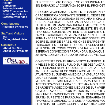
SURESTE DEL PACIFICO QUE SE PRONUNCIA MAS A
History
SIN EMBARGO LA CONFIANZA SOBRE EL PRONOSTI
Curriculum
Training Material
WMO Competencies
UNA AMPLIA VAGUADA EN NIVEL MEDIO/SUPERIO
Guides for Fellows
CRACTERISTICA DOMINANTE SOBRE EL OESTE DEL 
Software Wingridds
EVOLUCION DE LA VAGUADA SE INICIARA INICIAL
CERRADA CERCA DEL SUR LAS ISLAS GEORGIA...
Contributions
SE DEBILITE DE MANERA RAPIDA EL MIERCOLES 
Research by Fellows
ENERGIA DE ONDA CORTA HACIA EL ESTE. EN NIVE
PROFUNDA SOSTIENE UN FRENTE EN SUPERFICIE 
Staff and Visitors
BRASIL-PARAGUAY HACIA SANTA CRUZ EN EL ESTE 
Staff
PERMANECERA CUASI ESTACIONARIO SOBRE LOS S
Distinguished Visits
SOBRE EL SUR DE BRASIL-MISIONES EN ARGENTI
Contact Us
PARAGUAY...ESTE SERA EL FOCO DE LA CONVERG
About Our Site
POTENCIAL DE CONVECCION SEVERA. POR EL MI
About Our Products
ESPERAN CONVECCION PROFUNDA AISLADA QUE 
20-45MM...DISMINUYENDO A 20-30MM DEL MIERCOLE
CONSISTENTE CON EL PRONOSTICO ANTERIOR...
NIVELES MEDIO EN EL FLUJO SUR SE DESPLAZARA
BELLIGSHAUSEN/PACIFICO SURESTE HACIA EL SU
AMERICA...PARA LUEGO ONDULARSE AL ESTE HACI
ATLANTICO EL JUEVES. A MEDIDA LA VAGUADA PO
LA CRESTA SUBTROPICAL AL NORTE...EL GRADIENT
MEDIAS DE SUR AMERICA SE APRETARA. ESTO...D
INTENSIFICACION RAPIDA DEL JET MAXIMO SUBT
DE ARGENTINA/SECCIONES MEDIAS DE SUR AMERIC
CAMBIO...FAVORECERA UN PATRON DIVERGENTE 
PROFUNDA EN ASOCIACION CON EL MENCIONADO 
BRASIL-SURESTE DE PARAGUAY. EN ESTA AREA 
PROFUNDAS ORGANIZADAS QUE ARROJARAN MAXI
POTENCIAL DE CONVECCION SEVERA. OTRA CONV