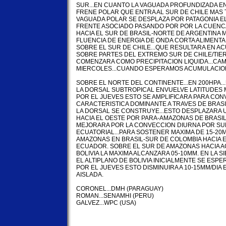
SUR...EN CUANTO LA VAGUADA PROFUNDIZADA EN
FRENE POLAR QUE ENTRA AL SUR DE CHILE MAS T
VAGUADA POLAR SE DESPLAZA POR PATAGONIA EL 
FRENTE ASOCIADO PASANDO POR POR LA CUENCA 
HACIA EL SUR DE BRASIL-NORTE DE ARGENTINA M
FLUENCIA DE ENERGIA DE ONDA CORTA ALIMENT
SOBRE EL SUR DE CHILE...QUE RESULTARA EN AC
SOBRE PARTES DEL EXTREMO SUR DE CHILE/TIER
COMENZARA COMO PRECIPITACION LIQUIDA...CAMB
MIERCOLES...CUANDO ESPERAMOS ACUMULACION 
SOBRE EL NORTE DEL CONTINENTE...EN 200HPA..
LA DORSAL SUBTROPICAL ENVUELVE LATITUDES M
POR EL JUEVES ESTO SE AMPLIFICARA PARA CONV
CARACTERISTICA DOMINANTE A TRAVES DE BRASIL
LA DORSAL SE CONSTRUYE...ESTO DESPLAZARA 
HACIA EL OESTE POR PARA-AMAZONAS DE BRASIL 
MEJORARA POR LA CONVECCION DIURNA POR SUR
ECUATORIAL...PARA SOSTENER MAXIMA DE 15-20M
AMAZONAS EN BRASIL-SUR DE COLOMBIA HACIA E
ECUADOR. SOBRE EL SUR DE AMAZONAS HACIA AC
BOLIVIA LA MAXIMA ALCANZARA 05-10MM. EN LA S
EL ALTIPLANO DE BOLIVIA INICIALMENTE SE ESPER
POR EL JUEVES ESTO DISMINUIRA A 10-15MM/DI
AISLADA.

CORONEL...DMH (PARAGUAY)

ROMAN...SENAMHI (PERU)

GALVEZ...WPC (USA)
