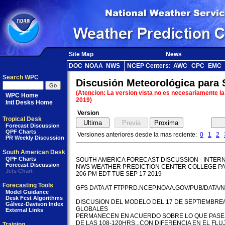
Site Map
News
DOC
NOAA
NWS
NCEP Centers:
AWC
CPC
EMC
Search WPC
Discusión Meteorológica para
(Atencion: La version vista no es necesariamente la
WPC Home
2019)
Intl Desks Home
Version
Tropical Desk
Forecast Discussion
QPF Charts
Versiones anteriores desde la mas reciente:
0
1
2
PR Weekly Discussion
South American Desk
QPF Charts
SOUTH AMERICA FORECAST DISCUSSION - INTERN
Forecast Discussion
NWS WEATHER PREDICTION CENTER COLLEGE PA
Jets Chart
206 PM EDT TUE SEP 17 2019

Forecasting Tools
GFS DATA AT FTPPRD.NCEP.NOAA.GOV/PUB/DATA/N
Model Guidance
Desk Fcst Algorithms
DISCUSION DEL MODELO DEL 17 DE SEPTIEMBRE/
Gálvez-Davison Index
GLOBALES

External Links
PERMANECEN EN ACUERDO SOBRE LO QUE PASE E
DE LAS 108-120HRS...CON DIFERENCIA EN EL FLU
Training