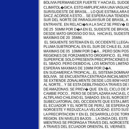
BOLIVIA PERMANECER FUERTE Y HACIA EL SUDOE
CLIMATOL�GICA. ESTO AMPLIFICARA UNA VAGUAD
SUR/SUDESTE DE BRASIL... LO QUE ESTIMULARA 
SACZ. ACORDE A ESTO...  SE ESPERA UNA TENDENC
SUR DEL NORTE DE PARAGUAY/SUR DE BRASIL, A 
ENTRANTE. EN RELACI�N A LA SACZ SE PREV� E
DE 25  50MM POR D�A EN EL SUDESTE DE BRASIL.
DESDE MATO GROSSO DO SUL  HACIA EL SUDESTE
MAXIMAS DE 20  35MM.

 EL SIGUIENTE SISTEMA EN EL OCCIDENTE LLEGA
PLUMA SUBTROPICAL EN EL SUR DE CHILE EL JU
MAXIMAS DE 05  10MM POR D�A... PERO SON PO
REGIONES DE FORZAMIENTO OROGRFICO.  EL FRE
SUPERFICIE SOLO PRESENTA PRECIPITACIONES E
EL SBADO. PERO DEBIDO AL LOS MONTOS LIMITA
ESPERAN MAXIMAS DE 10MM POR D�A.

EN SUDAMERICA TROPICAL...EL SISTEMA DOMINANT
BOLIVIA.  SE ENCUENTRA CENTRADA INICIALMEN
SE EXTIENDE ZONALMENTE DESDE LOS 80W HASTA L
AL NORTE... Y SE ESTA DEBILITANDO A TRAVES DE
DE AMAZONAS. SE PREV� QUE  EN EL CICLO DE P
CAMBIE POCO... PERO SE DESPLAZARA HACIA EL 
ALTIPLANO CHILENO EL SABADO. EN EL NOROESTE..
SUBECUATORIAL DEL OCCIDENTE QUE ESTA LIMIT
EL ECUADOR Y EL NORTE DE PERU, SE ESPERA QU
NOROESTE Y REDUZCA LA VELOCIDAD. ESTO SUS
LA PRECIPITACION Y EN EL DESARROLLO DE TOR
REGION. EN NIVELES BAJOS ... LA ONDA DEL ESTE 
MIENTRAS SE PROPAGA A TRAVES DEL NOROESTE 
A TRAVES DEL ECUADOR ORIENTAL EL VIERNES.
