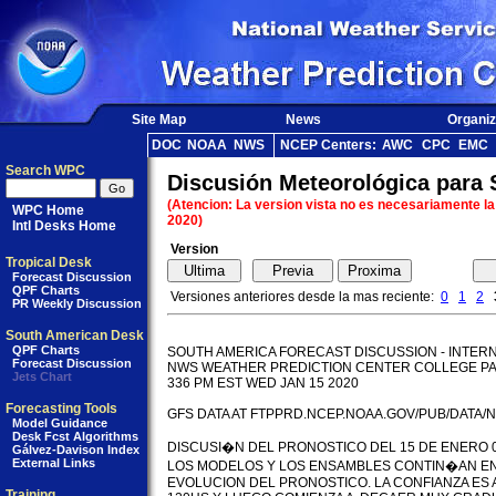
Site Map
News
Organiz
DOC
NOAA
NWS
NCEP Centers:
AWC
CPC
EMC
Search WPC
Discusión Meteorológica para
(Atencion: La version vista no es necesariamente la
WPC Home
2020)
Intl Desks Home
Version
Tropical Desk
Forecast Discussion
QPF Charts
Versiones anteriores desde la mas reciente:
0
1
2
PR Weekly Discussion
South American Desk
QPF Charts
SOUTH AMERICA FORECAST DISCUSSION - INTERN
Forecast Discussion
NWS WEATHER PREDICTION CENTER COLLEGE PA
Jets Chart
336 PM EST WED JAN 15 2020

Forecasting Tools
GFS DATA AT FTPPRD.NCEP.NOAA.GOV/PUB/DATA/N
Model Guidance
Desk Fcst Algorithms
DISCUSI�N DEL PRONOSTICO DEL 15 DE ENERO 0
Gálvez-Davison Index
External Links
LOS MODELOS Y LOS ENSAMBLES CONTIN�AN EN
EVOLUCION DEL PRONOSTICO. LA CONFIANZA ES AL
Training