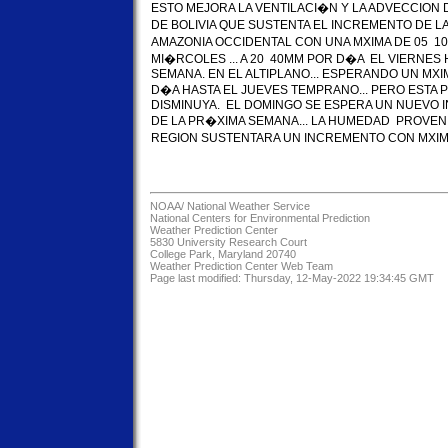
ESTO MEJORA LA VENTILACI�N Y LA ADVECCION 
DE BOLIVIA QUE SUSTENTA EL INCREMENTO DE L
AMAZONIA OCCIDENTAL CON UNA MXIMA DE 05  10
MI�RCOLES ... A 20  40MM POR D�A  EL VIERNES H
SEMANA. EN EL ALTIPLANO... ESPERANDO UN MXIM
D�A HASTA EL JUEVES TEMPRANO... PERO ESTA 
DISMINUYA.  EL DOMINGO SE ESPERA UN NUEVO 
DE LA PR�XIMA SEMANA... LA HUMEDAD  PROVENI
REGION SUSTENTARA UN INCREMENTO CON MXIMA
NOAA/
National Weather Service
National Centers for Environmental Prediction
Weather Prediction Center
5830 University Research Court
College Park, Maryland 20740
Weather Prediction Center Web Team
Page last modified: Thursday, 12-May-2022 19:34:45 GMT