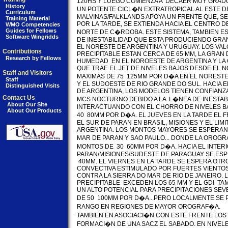
120HS Y LUEGO COMIENZA A  DECAER MUY GRAD
History
UN POTENTE CICL�N EXTRATROPICAL AL ESTE DE
Curriculum
MALVINAS/FALKLANDS APOYA UN FRENTE QUE, SE
Training Material
POR LA TARDE, SE EXTIENDA HACIA EL CENTRO DE
WMO Competencies
Guides for Fellows
NORTE DE C�RDOBA. ESTE SISTEMA, TAMBIEN E
Software Wingridds
DE INESTABILIDAD QUE ESTA PRODUCIENDO GRAN
EL NORESTE DE ARGENTINA Y URUGUAY. LOS VAL
Contributions
PRECIPITABLE ESTAN CERCA DE 65 MM, LA GRAN D
Research by Fellows
HUMEDAD  EN EL NOROESTE DE ARGENTINA Y LA
QUE TRAE EL JET DE NIVELES BAJOS DESDE EL 
Staff and Visitors
MAXIMAS DE 75  125MM POR D�A EN EL NORESTE
Staff
Y EL SUDOESTE DE RIO GRANDE DO SUL. HACIA E
Distinguished Visits
DE ARGENTINA, LOS MODELOS TIENEN CONFIANZA
Contact Us
MCS NOCTURNO DEBIDO A LA  L�NEA DE INESTABI
About Our Site
INTERACTUANDO CON EL CHORRO DE NIVELES BA
About Our Products
40  80MM POR D�A. EL JUEVES EN LA TARDE EL 
EL SUR DE PARAN EN BRASIL, MISIONES Y EL LIM
ARGENTINA. LOS MONTOS MAYORES SE ESPERAN 
MAR DE PARAN Y SAO PAULO... DONDE LA OROGR
MONTOS DE  30  60MM POR D�A. HACIA EL INTERIO
PARAN/MISIONES/SUDESTE DE PARAGUAY SE ESP
 40MM. EL VIERNES EN LA TARDE SE ESPERA OTRO
CONVECTIVA ESTIMULADO POR FUERTES VIENTOS D
CONTRA LA SIERRA DO MAR DE RIO DE JANEIRO. 
PRECIPITABLE  EXCEDEN LOS 65 MM Y EL GDI  T
UN ALTO POTENCIAL PARA PRECIPITACIONES SEV
DE 50  100MM POR D�A...PERO LOCALMENTE SE
RANGO EN REGIONES DE MAYOR OROGRAF�A.

TAMBIEN EN ASOCIACI�N CON ESTE FRENTE LOS
FORMACI�N DE UNA SACZ EL SABADO. EN NIVELES