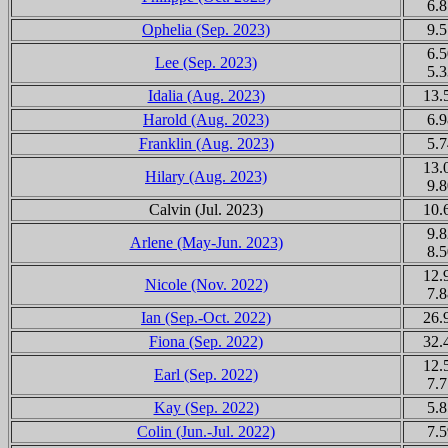
6.8
Ophelia (Sep. 2023)
9.5
6.5
Lee (Sep. 2023)
5.3
Idalia (Aug. 2023)
13.
Harold (Aug. 2023)
6.9
Franklin (Aug. 2023)
5.7
13.
Hilary (Aug. 2023)
9.8
Calvin (Jul. 2023)
10.
9.8
Arlene (May-Jun. 2023)
8.5
12.
Nicole (Nov. 2022)
7.8
Ian (Sep.-Oct. 2022)
26.
Fiona (Sep. 2022)
32.
12.
Earl (Sep. 2022)
7.7
Kay (Sep. 2022)
5.8
Colin (Jun.-Jul. 2022)
7.5