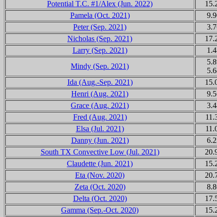
Potential T.C. #1/Alex (Jun. 2022)
15.
Pamela (Oct. 2021)
9.9
Peter (Sep. 2021)
3.7
Nicholas (Sep. 2021)
17.
Larry (Sep. 2021)
1.4
5.8
Mindy (Sep. 2021)
5.6
Ida (Aug.-Sep. 2021)
15.
Henri (Aug. 2021)
9.5
Grace (Aug. 2021)
3.4
Fred (Aug. 2021)
11.
Elsa (Jul. 2021)
11.
Danny (Jun. 2021)
6.2
South TX Convective Low (Jul. 2021)
20.
Claudette (Jun. 2021)
15.
Eta (Nov. 2020)
20.
Zeta (Oct. 2020)
8.8
Delta (Oct. 2020)
17.
Gamma (Sep.-Oct. 2020)
15.