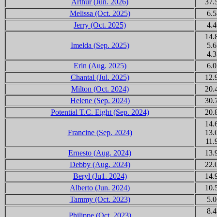
Arthur (Jun. 2026)
37.
Melissa (Oct. 2025)
6.5
Jerry (Oct. 2025)
4.4
14.
Imelda (Sep. 2025)
5.6
4.3
Erin (Aug. 2025)
6.0
Chantal (Jul. 2025)
12.
Milton (Oct. 2024)
20.
Helene (Sep. 2024)
30.
Potential T.C. Eight (Sep. 2024)
20.
14.
Francine (Sep. 2024)
13.
11.
Ernesto (Aug. 2024)
13.
Debby (Aug. 2024)
22.
Beryl (Ju1. 2024)
14.
Alberto (Jun. 2024)
10.
Tammy (Oct. 2023)
5.0
8.4
Philippe (Oct. 2023)